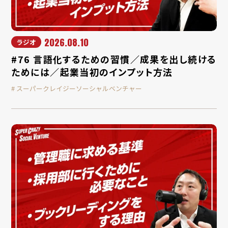
2026.08.10
ラジオ
#76 言語化するための習慣／成果を出し続ける
ためには／起業当初のインプット方法
# スーパークレイジーソーシャルベンチャー