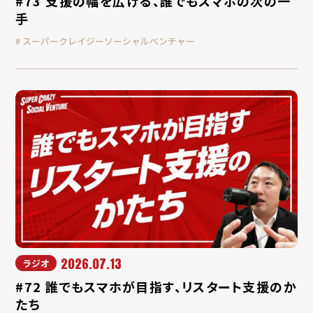
#73 支援の幅を広げる、誰でもスマホの次の一
手
# スーパークレイジーソーシャルベンチャー
2026.07.13
ラジオ
#72 誰でもスマホが目指す、リスタート支援のか
たち