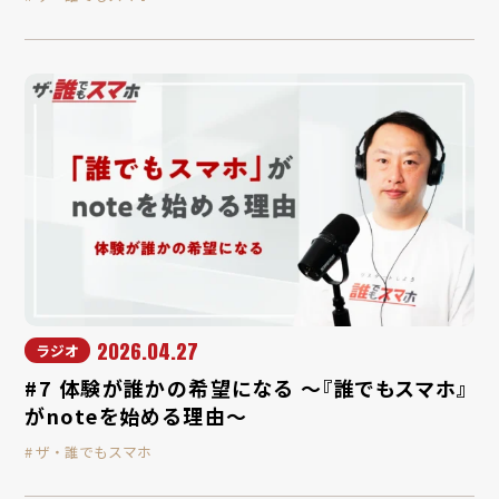
2026.04.27
ラジオ
#7 体験が誰かの希望になる ～『誰でもスマホ』
がnoteを始める理由～
# ザ・誰でもスマホ