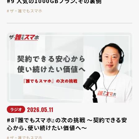
#9 人気の1000GBプラン、その裏側
# ザ・誰でもスマホ
2026.05.11
ラジオ
#8『誰でもスマホ』の次の挑戦 ～契約できる安
心から、使い続けたい価値へ～
# ザ・誰でもスマホ