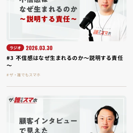
2026.03.30
ラジオ
#3 不信感はなぜ生まれるのか～説明する責任
～
# ザ・誰でもスマホ