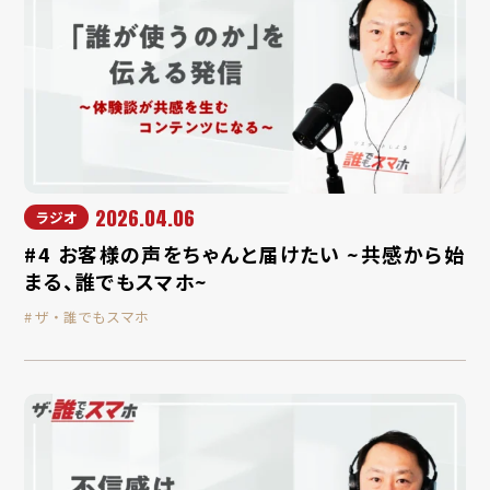
2026.04.06
ラジオ
#4 お客様の声をちゃんと届けたい ~共感から始
まる、誰でもスマホ~
# ザ・誰でもスマホ