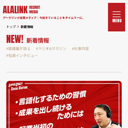
アーラリンク採用メディア｜今起きていることをタイムリーに。
トップ
新着情報
NEW!
新着情報
#高橋翼が語る
#ラジオ&マガジン
#仕事内容
#社員インタビュー