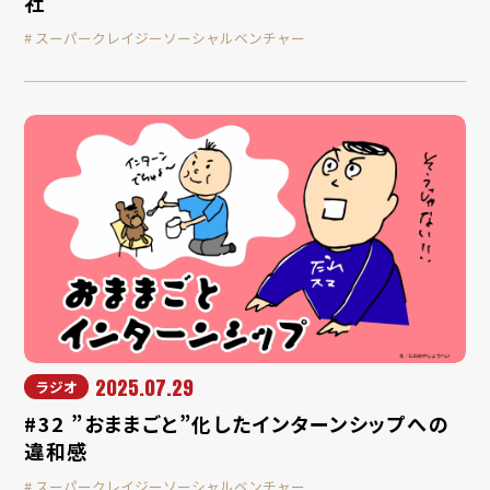
社
# スーパークレイジーソーシャルベンチャー
2025.07.29
ラジオ
#32 ”おままごと”化したインターンシップへの
違和感
# スーパークレイジーソーシャルベンチャー