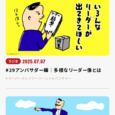
2025.07.07
ラジオ
#29アンバサダー編｜多様なリーダー像とは
# スーパークレイジーソーシャルベンチャー