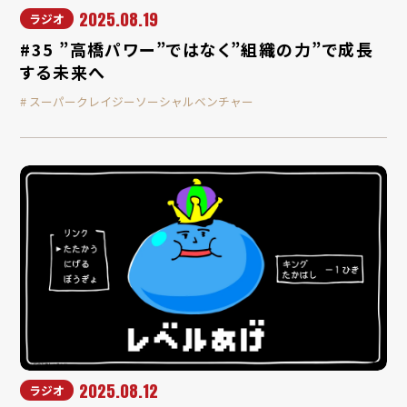
2025.08.19
ラジオ
#35 ”高橋パワー”ではなく”組織の力”で成長
する未来へ
# スーパークレイジーソーシャルベンチャー
2025.08.12
ラジオ