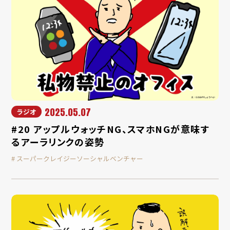
2025.05.07
ラジオ
#20 アップルウォッチNG、スマホNGが意味す
るアーラリンクの姿勢
# スーパークレイジーソーシャルベンチャー