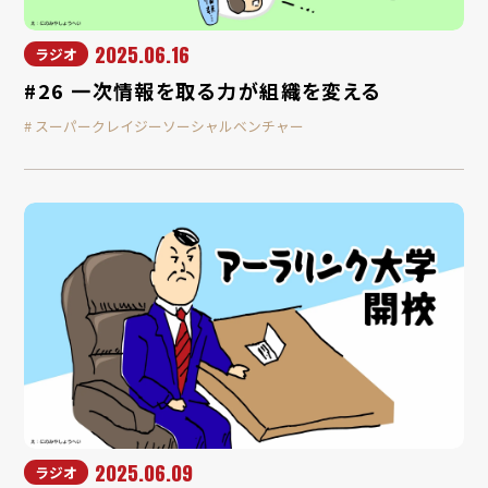
2025.06.16
ラジオ
#26 一次情報を取る力が組織を変える
# スーパークレイジーソーシャルベンチャー
2025.06.09
ラジオ