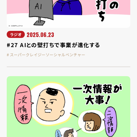
2025.06.23
ラジオ
#27 AIとの壁打ちで事業が進化する
# スーパークレイジーソーシャルベンチャー