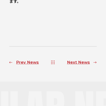
ます。
Prev News
Next News