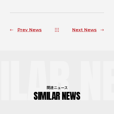
Prev News
Next News
ILAR N
関連ニュース
SIMILAR NEWS