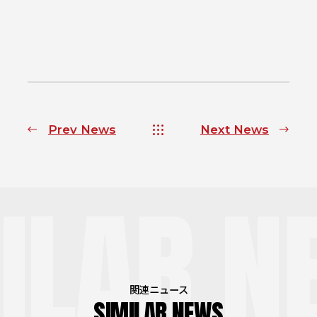
Prev News
Next News
ILAR N
関連ニュース
SIMILAR NEWS