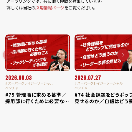
アーラリンクでは、共に働く仲間を募集しています。
詳しくは当社の
採用情報ページ
をご覧ください。
2026.08.03
2026.07.27
# スーパークレイジーソーシャル
# スーパークレイジーソーシャル
ベンチャー
ベンチャー
#75 管理職に求める基準／
#74 社会課題をどうポッ
採用部に行くために必要なこ
見せるのか／自信はどう
と／ブックリーディングをす
のか／リーダーの夢の見
る理由
など