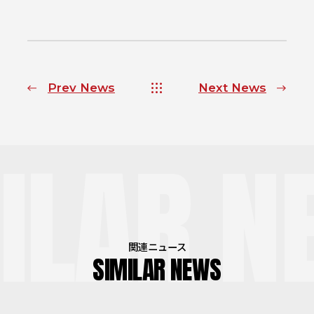
Prev News
Next News
ILAR N
関連ニュース
SIMILAR NEWS