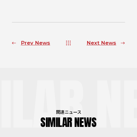
Prev News
Next News
ILAR N
関連ニュース
SIMILAR NEWS