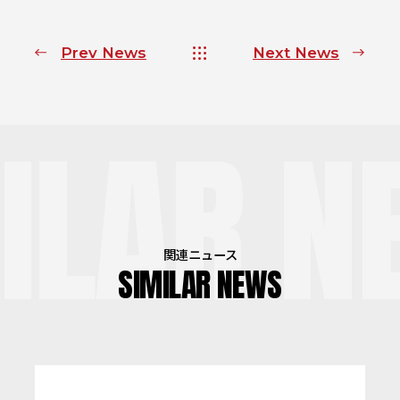
Prev News
Next News
ILAR N
関連ニュース
SIMILAR NEWS