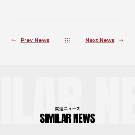
Prev News
Next News
ILAR N
関連ニュース
SIMILAR NEWS